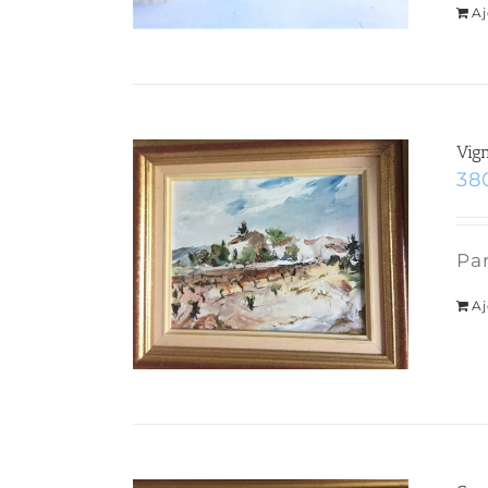
Aj
Vig
38
Par
Aj