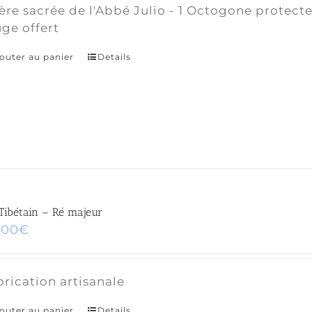
ère sacrée de l'Abbé Julio - 1 Octogone protecte
ge offert
outer au panier
Details
 Tibétain – Ré majeur
,00
€
rication artisanale
outer au panier
Details