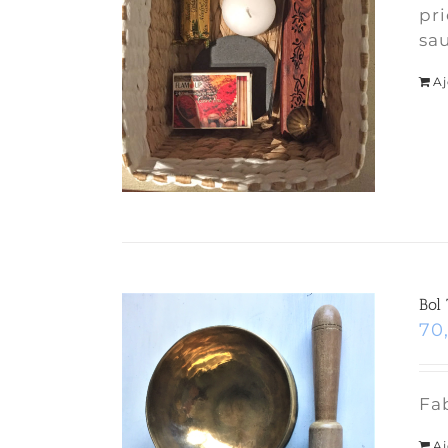
pri
sau
Aj
Bol
70
Fab
Aj