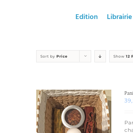
Skip
to
Edition
Librairie
content
Sort by
Price
Show
12 
Pani
39
Pan
cha