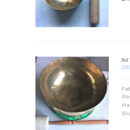
Bol 
28
Fab
Poi
Ha
Di