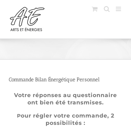
Skip
to
content
Commande Bilan Énergétique Personnel
Votre réponses au questionnaire
ont bien été transmises.
our régler votre commande, 2
P
possibilités :