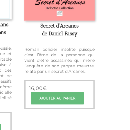
dans
Secret d’Arcanes
ons
de Daniel Fassy
ussie,
Roman policier insolite puisque
que et
c’est l’âme de la personne qui
itable
vient d’être assassinée qui mène
aise à
l’enquête de son propre meurtre,
et des
relaté par un secret d’Arcanes.
ent de
essifs
i-même
16,00
€
cielle
bilité
AJOUTER AU PANIER