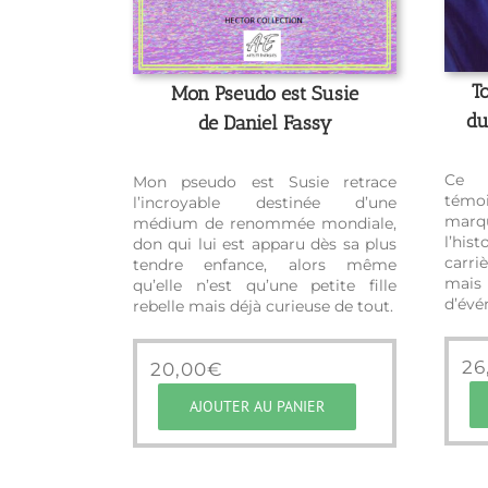
T
Mon Pseudo est Susie
du
de Daniel Fassy
Ce v
Mon pseudo est Susie retrace
témo
l’incroyable destinée d’une
marq
médium de renommée mondiale,
l’his
don qui lui est apparu dès sa plus
carri
tendre enfance, alors même
mais
qu’elle n’est qu’une petite fille
d’évé
rebelle mais déjà curieuse de tout.
26
20,00
€
AJOUTER AU PANIER