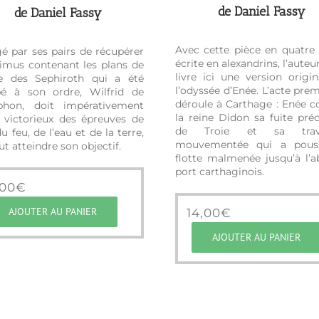
de Daniel Fassy
de Daniel Fassy
Avec cette pièce en quatre 
é par ses pairs de récupérer
écrite en alexandrins, l’auteu
dimus contenant les plans de
livre ici une version origin
re des Sephiroth qui a été
l’odyssée d’Enée. L’acte prem
bé à son ordre, Wilfrid de
déroule à Carthage : Enée c
phon, doit impérativement
la reine Didon sa fuite préc
r victorieux des épreuves de
de Troie et sa trave
 du feu, de l’eau et de la terre,
mouvementée qui a pous
eut atteindre son objectif.
flotte malmenée jusqu’à l’a
port carthaginois.
,00
€
AJOUTER AU PANIER
14,00
€
AJOUTER AU PANIER