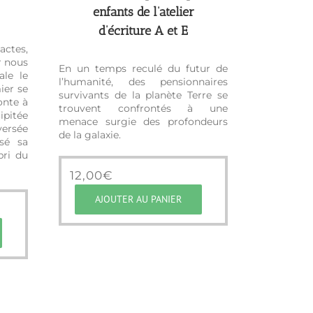
enfants de l’atelier
d’écriture A et E
actes,
r nous
En un temps reculé du futur de
ale le
l’humanité, des pensionnaires
ier se
survivants de la planète Terre se
onte à
trouvent confrontés à une
ipitée
menace surgie des profondeurs
rsée
de la galaxie.
sé sa
bri du
12,00
€
AJOUTER AU PANIER