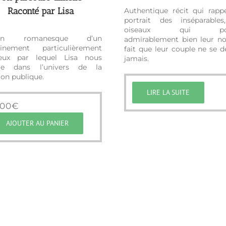
Raconté par Lisa
Authentique récit qui rappe
portrait des inséparables
oiseaux qui por
tion romanesque d’un
admirablement bien leur n
inement particulièrement
fait que leur couple ne se d
ueux par lequel Lisa nous
jamais.
ge dans l’univers de la
ion publique.
LIRE LA SUITE
,00
€
AJOUTER AU PANIER