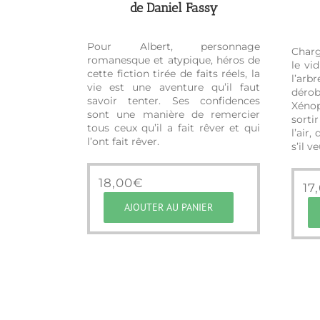
de Daniel Fassy
Pour Albert, personnage
Charg
romanesque et atypique, héros de
le vi
cette fiction tirée de faits réels, la
l’arb
vie est une aventure qu’il faut
déro
savoir tenter. Ses confidences
Xéno
sont une manière de remercier
sorti
tous ceux qu’il a fait rêver et qui
l’air,
l’ont fait rêver.
s’il v
18,00
€
17
AJOUTER AU PANIER