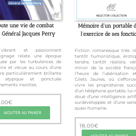
oute une vie de combat
Mémoire d’un portable 
 Général Jacques Perry
l’exercice de ses foncti
ibrant et passionnant
Fiction romanesque très ré
ignage relate une époque
tantôt humoristique, éroti
uée par les turbulences de
tendre, tantôt réaliste, vér
toire et vécue au cours d’une
miroir de la société franç
ère particulièrement brillante
l’heure de l’ubérisation 
 atypique et ponctuée
Gilets Jaunes, où s’efforc
nements insolites.
vivre les propriétaires succ
d’un téléphone portable, lu
doué d’une intelligence artifi
,00
€
surdéveloppée et d’une sensi
quasi-humaine.
AJOUTER AU PANIER
18,00
€