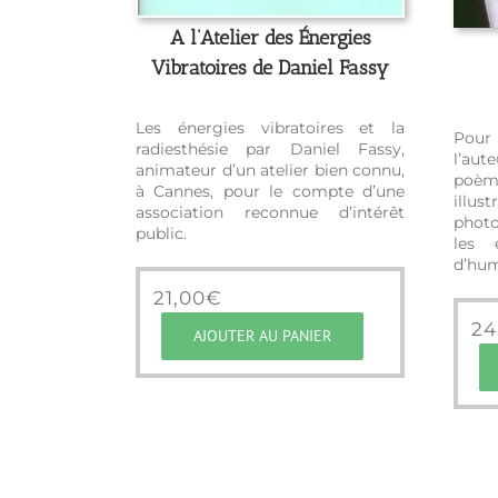
A l’Atelier des Énergies
Vibratoires de Daniel Fassy
Les énergies vibratoires et la
Pour
radiesthésie par Daniel Fassy,
l’aut
animateur d’un atelier bien connu,
poèm
à Cannes, pour le compte d’une
illu
association reconnue d’intérêt
photo
public.
les 
d’hum
21,00
€
24
AJOUTER AU PANIER