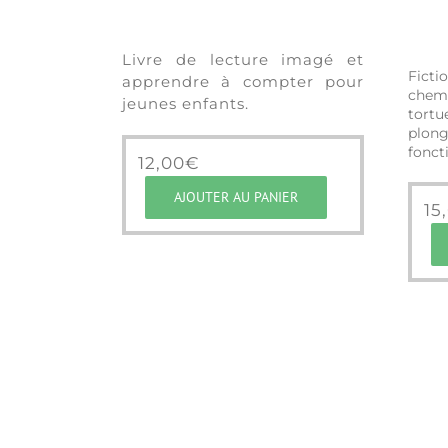
Livre de lecture imagé et
Fic
apprendre à compter pour
chem
jeunes enfants.
tort
plon
fonct
12,00
€
AJOUTER AU PANIER
15