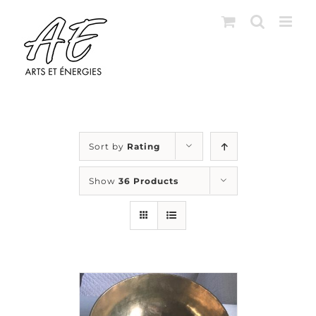
Skip
to
content
Sort by
Rating
Show
36 Products