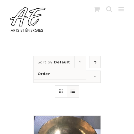
Skip
to
content
Sort by
Default
Order
Show
12 Products